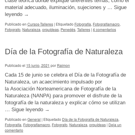
clase teórica donde explique diferentes temas, como el
material adecuado, iluminación, sujeciones y …
Sigue
leyendo
→
Publicado en
Cursos-Talleres
|
Etiquetado
Fotografía
,
Fotografíamacro
,
Fotografo
,
Naturaleza
,
orquídeas
,
Penedés
,
Talleres
|
4 comentarios
Día de la Fotografía de Naturaleza
Publicado el
15 junio, 2021
por
Raimon
Cada 15 de junio se celebra el Día de la Fotografía de
Naturaleza, un acaecimiento impulsado por
la Asociación Norteamericana de Fotografía de la
Naturaleza (NANPA) para promover el disfrute de la
fotografía de la naturaleza y explicar cómo se utilizan
…
Sigue leyendo
→
Publicado en
General
|
Etiquetado
Día de la Fotografía de Naturaleza
,
Fotografía
,
Fotografíamacro
,
Fotografo
,
Naturaleza
,
orquídeas
|
Deja un
comentario