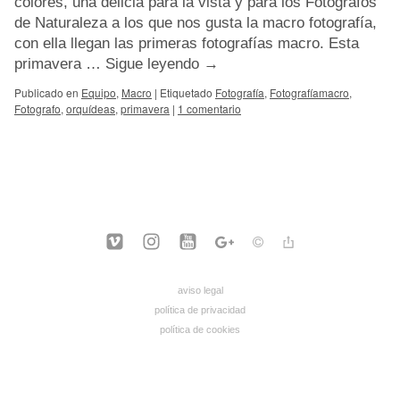
colores, una delicia para la vista y para los Fotógrafos
de Naturaleza a los que nos gusta la macro fotografía,
con ella llegan las primeras fotografías macro. Esta
primavera …
Sigue leyendo
→
Publicado en
Equipo
,
Macro
|
Etiquetado
Fotografía
,
Fotografíamacro
,
Fotografo
,
orquídeas
,
primavera
|
1 comentario
aviso legal
política de privacidad
política de cookies