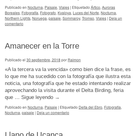
Publicado en
Nocturna
,
Paisaje
,
Viajes
|
Etiquetado
Ártico
,
Auroras
Boreales
,
Fotografía
,
Fotografo
,
Kvaloya
,
Luces del Norte
,
Nocturna
,
Northern Lights
,
Noruega
,
paisaje
,
Sommaroy
,
Tromso
,
Viajes
|
Deja un
comentario
Amanecer en la Torre
Publicado el
30 septiembre, 2018
por
Raimon
«A la tercera va la vencida» como bien dice la frase, es
lo que me ha sucedido con la fotografía que ilustra esta
noticia, una fotografía que he estado intentando realizar
aprovechando la visita durante el Delta Birding, feria
que …
Sigue leyendo
→
Publicado en
Nocturna
,
Paisaje
|
Etiquetado
Delta del Ebro
,
Fotografía
,
Nocturna
,
paisaje
|
Deja un comentario
Llano de Ucanca