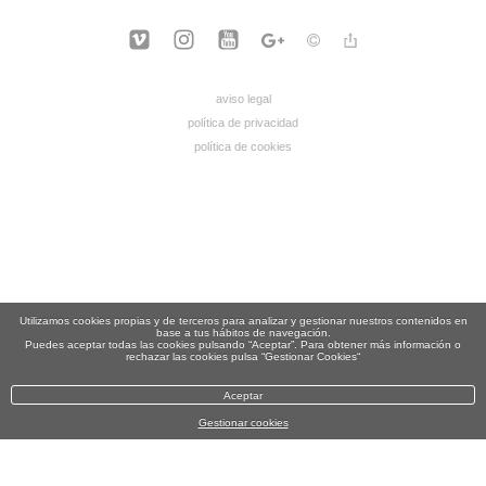
aviso legal
política de privacidad
política de cookies
Utilizamos cookies propias y de terceros para analizar y gestionar nuestros contenidos en
base a tus hábitos de navegación.
Puedes aceptar todas las cookies pulsando “Aceptar”. Para obtener más información o
rechazar las cookies pulsa “Gestionar Cookies“
Aceptar
Gestionar cookies