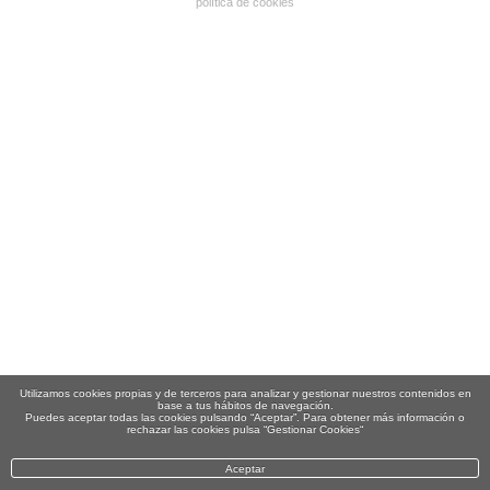
política de cookies
Utilizamos cookies propias y de terceros para analizar y gestionar nuestros contenidos en
base a tus hábitos de navegación.
Puedes aceptar todas las cookies pulsando “Aceptar”. Para obtener más información o
rechazar las cookies pulsa “Gestionar Cookies“
Aceptar