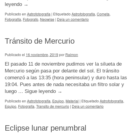
leyendo
→
Publicado en
Astrofotografía
|
Etiquetado
Astrofotografía
,
Cometa
,
Fotografía
,
Fotografo
,
Neowise
|
Deja un comentario
Tránsito de Mercurio
Publicado el
16 noviembre, 2019
por
Raimon
El pasado 11 de noviembre pudimos ver la silueta de
Mercurio según pasa por delante del sol. El tránsito
comenzó a las 13:35 (hora peninsular) y duro hasta las
19:04. Pues antes de nada necesitaba un filtro solar y
luego …
Sigue leyendo
→
Publicado en
Astrofotografía
,
Equipo
,
Material
|
Etiquetado
Astrofotografía
,
Equipo
,
Fotografía
,
Transito de mercurio
|
Deja un comentario
Eclipse lunar penumbral