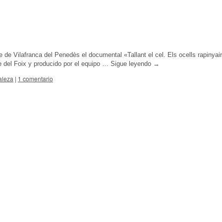
de Vilafranca del Penedès el documental «Tallant el cel. Els ocells rapinyai
 del Foix y producido por el equipo …
Sigue leyendo
→
aleza
|
1 comentario