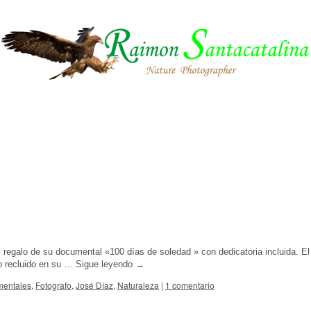
 regalo de su documental «100 días de soledad » con dedicatoria incluida. El
o recluido en su …
Sigue leyendo
→
entales
,
Fotografo
,
José Díaz
,
Naturaleza
|
1 comentario