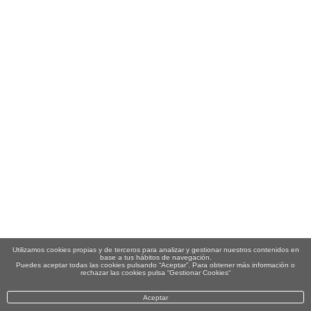
Utilizamos cookies propias y de terceros para analizar y gestionar nuestros contenidos en
base a tus hábitos de navegación.
Puedes aceptar todas las cookies pulsando “Aceptar”. Para obtener más información o
rechazar las cookies pulsa “Gestionar Cookies“
Aceptar