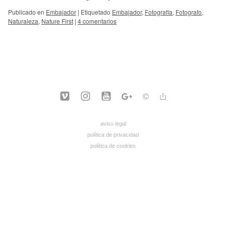
Publicado en
Embajador
|
Etiquetado
Embajador
,
Fotografía
,
Fotografo
,
Naturaleza
,
Nature First
|
4 comentarios
aviso legal
política de privacidad
política de cookies