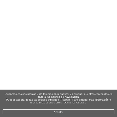
Utilizamos cookies propias y de terceros para analizar y gestionar nuestros contenidos en
base a tus hábitos de navegación.
Puedes aceptar todas las cookies pulsando “Aceptar”. Para obtener más información o
rechazar las cookies pulsa “Gestionar Cookies“
Aceptar