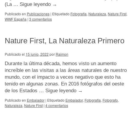
(La …
Sigue leyendo
→
Publicado en
Publicaciones
|
Etiquetado
Fotografía
,
Naturaleza
,
Nature First
,
WWF España
|
3 comentarios
Nature First, La Naturaleza Primero
Publicado el
15 junio, 2022
por
Raimon
Durante la última década, hemos visto un aumento
increíble en las visitas a las áreas naturales de nuestro
mundo, con el impacto a veces negativo que esto ha
tenido en algunas zonas. En 2016 fotógrafos del oeste
de los Estados …
Sigue leyendo
→
Publicado en
Embajador
|
Etiquetado
Embajador
,
Fotografía
,
Fotografo
,
Naturaleza
,
Nature First
|
4 comentarios