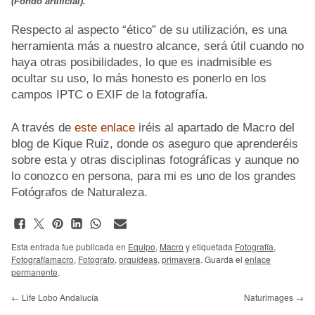
(Fondo artificial).
Respecto al aspecto “ético” de su utilización, es una
herramienta más a nuestro alcance, será útil cuando no
haya otras posibilidades, lo que es inadmisible es
ocultar su uso, lo más honesto es ponerlo en los
campos IPTC o EXIF de la fotografía.
A través de
este enlace
iréis al apartado de Macro del
blog de Kique Ruiz, donde os aseguro que aprenderéis
sobre esta y otras disciplinas fotográficas y aunque no
lo conozco en persona, para mi es uno de los grandes
Fotógrafos de Naturaleza.
Esta entrada fue publicada en
Equipo
,
Macro
y etiquetada
Fotografía
,
Fotografíamacro
,
Fotografo
,
orquídeas
,
primavera
. Guarda el
enlace
permanente
.
←
Life Lobo Andalucía
Naturimages
→