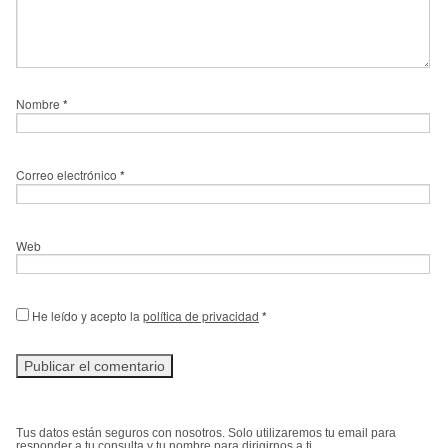
Nombre
*
Correo electrónico
*
Web
He leído y acepto la
política de privacidad
*
Tus datos están seguros con nosotros. Solo utilizaremos tu email para
responder a tu consulta y tu nombre para dirigirnos a ti.