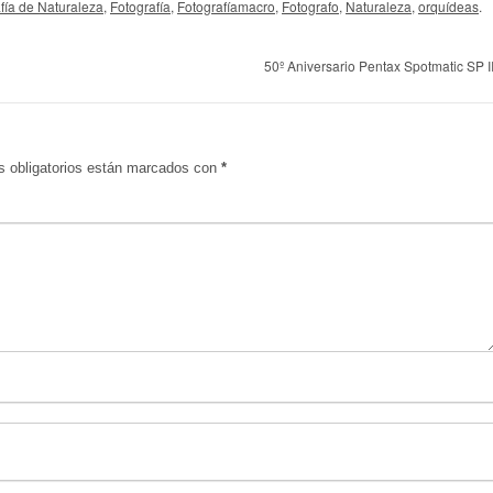
afía de Naturaleza
,
Fotografía
,
Fotografíamacro
,
Fotografo
,
Naturaleza
,
orquídeas
.
50º Aniversario Pentax Spotmatic SP I
 obligatorios están marcados con
*