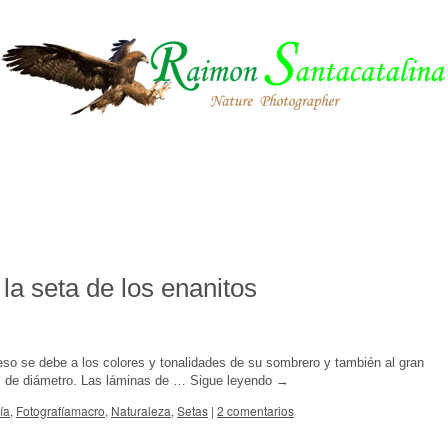
a seta de los enanitos
so se debe a los colores y tonalidades de su sombrero y también al gran
m de diámetro. Las láminas de …
Sigue leyendo
→
ía
,
Fotografíamacro
,
Naturaleza
,
Setas
|
2 comentarios