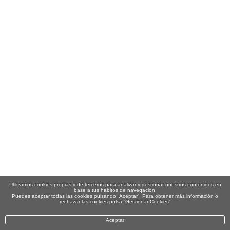
Utilizamos cookies propias y de terceros para analizar y gestionar nuestros contenidos en
base a tus hábitos de navegación.
Puedes aceptar todas las cookies pulsando “Aceptar”. Para obtener más información o
rechazar las cookies pulsa “Gestionar Cookies“
Aceptar