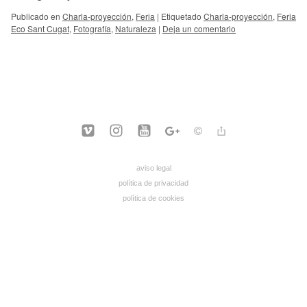
Publicado en
Charla-proyección
,
Feria
|
Etiquetado
Charla-proyección
,
Feria
Eco Sant Cugat
,
Fotografía
,
Naturaleza
|
Deja un comentario
aviso legal
política de privacidad
política de cookies