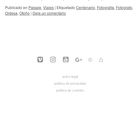
Publicado en
Paisaje
,
Viajes
|
Etiquetado
Centenario
,
Fotografía
,
Fotografo
,
Ordesa
,
Otoño
|
Deja un comentario
aviso legal
política de privacidad
política de cookies