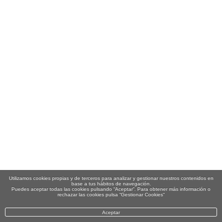
Utilizamos cookies propias y de terceros para analizar y gestionar nuestros contenidos en
base a tus hábitos de navegación.
Puedes aceptar todas las cookies pulsando “Aceptar”. Para obtener más información o
rechazar las cookies pulsa “Gestionar Cookies“
Aceptar