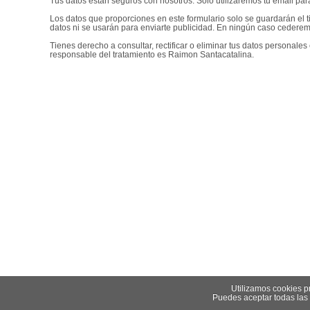
Tus datos están seguros con nosotros. Solo utilizaremos tu email para 
Los datos que proporciones en este formulario solo se guardarán el 
datos ni se usarán para enviarte publicidad. En ningún caso cederem
Tienes derecho a consultar, rectificar o eliminar tus datos persona
responsable del tratamiento es Raimon Santacatalina.
Utilizamos cookies pr
Puedes aceptar todas las 