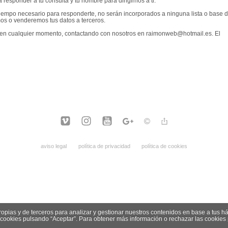
responder a tu consulta y tu nombre para dirigirnos a ti.
tiempo necesario para responderte, no serán incorporados a ninguna lista o base 
os o venderemos tus datos a terceros.
les en cualquier momento, contactando con nosotros en raimonweb@hotmail.es. El
aviso legal
política de privacidad
política de cookies
opias y de terceros para analizar y gestionar nuestros contenidos en base a tus ha
cookies pulsando “Aceptar”. Para obtener más información o rechazar las cookies