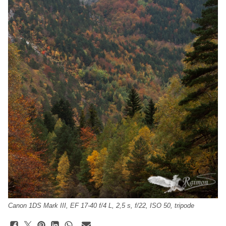
Canon 1DS Mark III, EF 17-40 f/4 L, 2,5 s, f/22, ISO 50, tripode