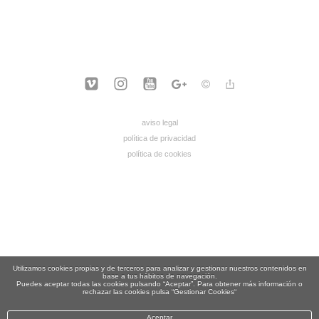
aviso legal
política de privacidad
política de cookies
Utilizamos cookies propias y de terceros para analizar y gestionar nuestros contenidos en
base a tus hábitos de navegación.
Puedes aceptar todas las cookies pulsando “Aceptar”. Para obtener más información o
rechazar las cookies pulsa “Gestionar Cookies“
Aceptar