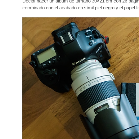
Decidí hacer un álbum de tamaño 30×21 cm con 26 paginas
combinado con el acabado en símil piel negro y el papel f