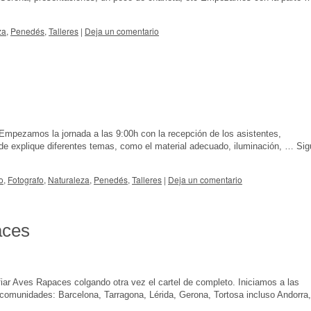
za
,
Penedés
,
Talleres
|
Deja un comentario
 Empezamos la jornada a las 9:00h con la recepción de los asistentes,
de explique diferentes temas, como el material adecuado, iluminación, …
Sig
o
,
Fotografo
,
Naturaleza
,
Penedés
,
Talleres
|
Deja un comentario
aces
fiar Aves Rapaces colgando otra vez el cartel de completo. Iniciamos a las
s comunidades: Barcelona, Tarragona, Lérida, Gerona, Tortosa incluso Andorra,