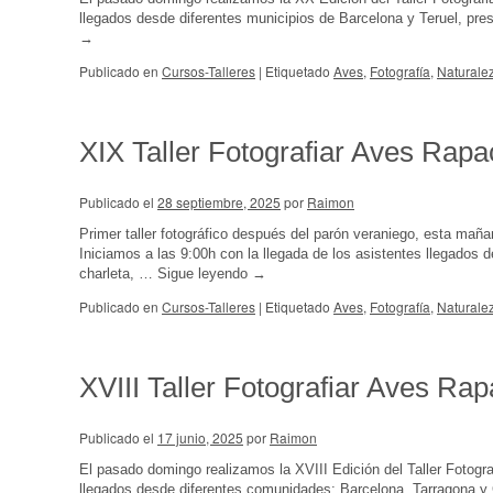
llegados desde diferentes municipios de Barcelona y Teruel, pr
→
Publicado en
Cursos-Talleres
|
Etiquetado
Aves
,
Fotografía
,
Naturale
XIX Taller Fotografiar Aves Rap
Publicado el
28 septiembre, 2025
por
Raimon
Primer taller fotográfico después del parón veraniego, esta mañ
Iniciamos a las 9:00h con la llegada de los asistentes llegados 
charleta, …
Sigue leyendo
→
Publicado en
Cursos-Talleres
|
Etiquetado
Aves
,
Fotografía
,
Naturale
XVIII Taller Fotografiar Aves Ra
Publicado el
17 junio, 2025
por
Raimon
El pasado domingo realizamos la XVIII Edición del Taller Fotogra
llegados desde diferentes comunidades: Barcelona, Tarragona y