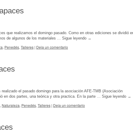
Rapaces
ces que realizamos el domingo pasado. Como en otras ediciones se dividió e
lamos de algunos de los materiales …
Sigue leyendo
→
za
,
Penedés
,
Talleres
|
Deja un comentario
paces
es realizado el pasado domingo para la asociación AFE-TMB (Asociación
 en dos partes, una teórica y otra practica. En la parte …
Sigue leyendo
→
,
Naturaleza
,
Penedés
,
Talleres
|
Deja un comentario
aces