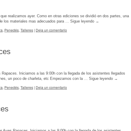
que realizamos ayer. Como en otras ediciones se dividió en dos partes, una
os de los materiales mas adecuados para …
Sigue leyendo
→
za
,
Penedés
,
Talleres
|
Deja un comentario
aces
es Rapaces. Iniciamos a las 9:00h con la llegada de los asistentes llegados
iones, un poco de charleta, etc Empezamos con la …
Sigue leyendo
→
za
,
Penedés
,
Talleres
|
Deja un comentario
ces
ar Aves Rapaces. Iniciamos a las 9:00h con la llegada de los asistentes