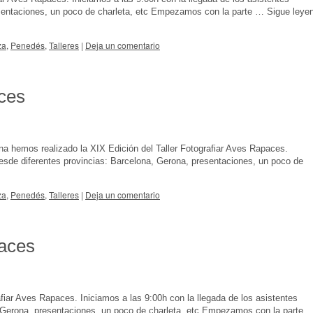
esentaciones, un poco de charleta, etc Empezamos con la parte …
Sigue leye
za
,
Penedés
,
Talleres
|
Deja un comentario
aces
ana hemos realizado la XIX Edición del Taller Fotografiar Aves Rapaces.
desde diferentes provincias: Barcelona, Gerona, presentaciones, un poco de
za
,
Penedés
,
Talleres
|
Deja un comentario
paces
fiar Aves Rapaces. Iniciamos a las 9:00h con la llegada de los asistentes
 Gerona, presentaciones, un poco de charleta, etc Empezamos con la parte 