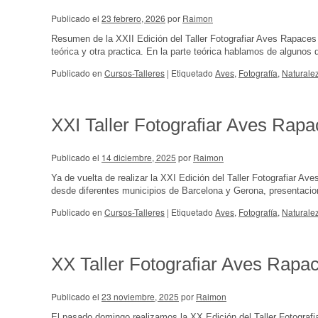
Publicado el
23 febrero, 2026
por
Raimon
Resumen de la XXII Edición del Taller Fotografiar Aves Rapaces 
teórica y otra practica. En la parte teórica hablamos de algun
Publicado en
Cursos-Talleres
|
Etiquetado
Aves
,
Fotografía
,
Naturale
XXI Taller Fotografiar Aves Rap
Publicado el
14 diciembre, 2025
por
Raimon
Ya de vuelta de realizar la XXI Edición del Taller Fotografiar Av
desde diferentes municipios de Barcelona y Gerona, presentac
Publicado en
Cursos-Talleres
|
Etiquetado
Aves
,
Fotografía
,
Naturale
XX Taller Fotografiar Aves Rapa
Publicado el
23 noviembre, 2025
por
Raimon
El pasado domingo realizamos la XX Edición del Taller Fotografi