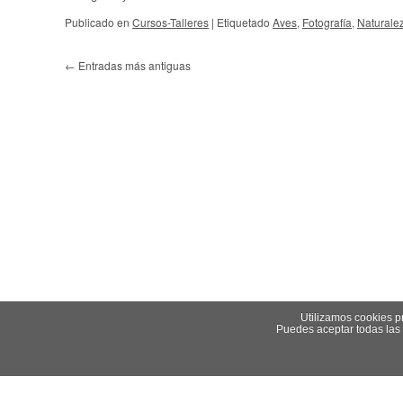
Publicado en
Cursos-Talleres
|
Etiquetado
Aves
,
Fotografía
,
Naturale
←
Entradas más antiguas
Utilizamos cookies pr
Puedes aceptar todas las 