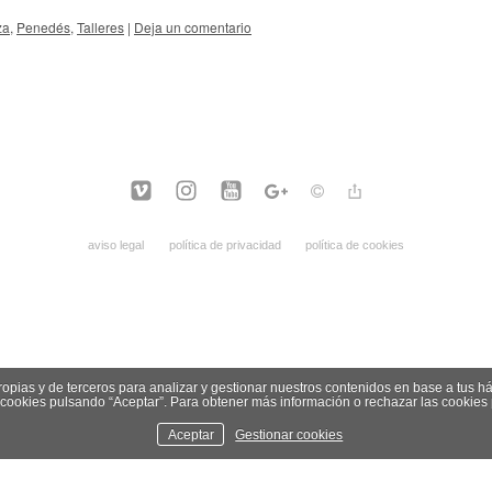
za
,
Penedés
,
Talleres
|
Deja un comentario
aviso legal
política de privacidad
política de cookies
opias y de terceros para analizar y gestionar nuestros contenidos en base a tus ha
cookies pulsando “Aceptar”. Para obtener más información o rechazar las cookies
Aceptar
Gestionar cookies