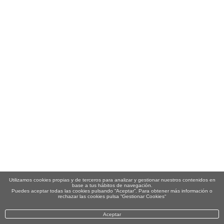
Utilizamos cookies propias y de terceros para analizar y gestionar nuestros contenidos en
base a tus hábitos de navegación.
Puedes aceptar todas las cookies pulsando “Aceptar”. Para obtener más información o
rechazar las cookies pulsa “Gestionar Cookies“
Aceptar