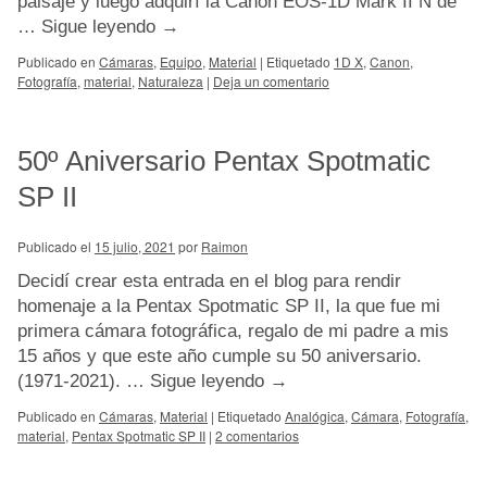
paisaje y luego adquirí la Canon EOS-1D Mark II N de
…
Sigue leyendo
→
Publicado en
Cámaras
,
Equipo
,
Material
|
Etiquetado
1D X
,
Canon
,
Fotografía
,
material
,
Naturaleza
|
Deja un comentario
50º Aniversario Pentax Spotmatic
SP II
Publicado el
15 julio, 2021
por
Raimon
Decidí crear esta entrada en el blog para rendir
homenaje a la Pentax Spotmatic SP II, la que fue mi
primera cámara fotográfica, regalo de mi padre a mis
15 años y que este año cumple su 50 aniversario.
(1971-2021). …
Sigue leyendo
→
Publicado en
Cámaras
,
Material
|
Etiquetado
Analógica
,
Cámara
,
Fotografía
,
material
,
Pentax Spotmatic SP II
|
2 comentarios