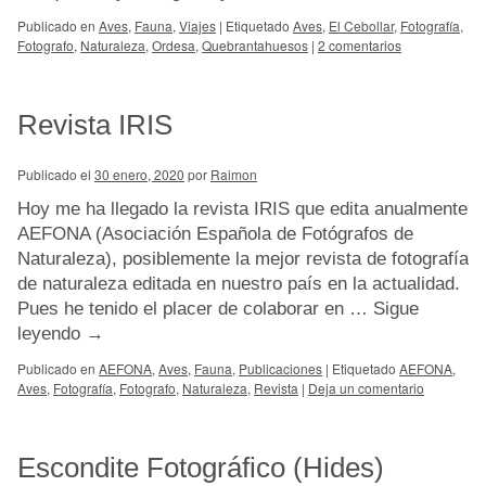
Publicado en
Aves
,
Fauna
,
Viajes
|
Etiquetado
Aves
,
El Cebollar
,
Fotografía
,
Fotografo
,
Naturaleza
,
Ordesa
,
Quebrantahuesos
|
2 comentarios
Revista IRIS
Publicado el
30 enero, 2020
por
Raimon
Hoy me ha llegado la revista IRIS que edita anualmente
AEFONA (Asociación Española de Fotógrafos de
Naturaleza), posiblemente la mejor revista de fotografía
de naturaleza editada en nuestro país en la actualidad.
Pues he tenido el placer de colaborar en …
Sigue
leyendo
→
Publicado en
AEFONA
,
Aves
,
Fauna
,
Publicaciones
|
Etiquetado
AEFONA
,
Aves
,
Fotografía
,
Fotografo
,
Naturaleza
,
Revista
|
Deja un comentario
Escondite Fotográfico (Hides)