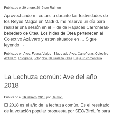
Publicado el
20 enero, 2019
por
Raimon
Aprovechando mi estancia durante las festividades de
los Reyes Magos en Madrid, me reserve un día para
realizar una sesión en el Hide de Rapaces Carroñeras-
bebedero de Otea. Los hides de Otea pertenecen al
Colectivo Azálvaro y estan situados en …
Sigue
leyendo
→
Publicado en
Aves
,
Fauna
,
Viajes
|
Etiquetado
Aves
,
Carroñeras
,
Colectivo
Azálvaro
,
Fotografía
,
Fotografo
,
Naturaleza
,
Otea
|
Deja un comentario
La Lechuza común: Ave del año
2018
Publicado el
16 febrero, 2018
por
Raimon
El 2018 es el año de la lechuza común. Es el resultado
de la votación popular propuesta por SEO/BirdLife para