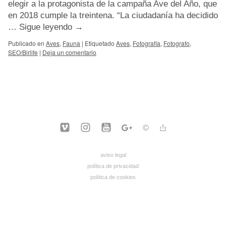
elegir a la protagonista de la campaña Ave del Año, que
en 2018 cumple la treintena. “La ciudadanía ha decidido
…
Sigue leyendo
→
Publicado en
Aves
,
Fauna
|
Etiquetado
Aves
,
Fotografía
,
Fotografo
,
SEO/Birlife
|
Deja un comentario
aviso legal
política de privacidad
política de cookies