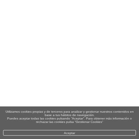
Utilizamos cookies propias y de terceros para analizar y gestionar nuestros contenidos en
base a tus hábitos de navegación.
Puedes aceptar todas las cookies pulsando “Aceptar”. Para obtener más información o
rechazar las cookies pulsa “Gestionar Cookies“
Aceptar