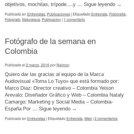
objetivos, mochilas, trípode….y …
Sigue leyendo
→
Publicado en
Entrevistas
,
Publicaciones
|
Etiquetado
Entrevista
,
Fotografía
,
Fotografo
,
Naturaleza
,
Publicacion
|
1 comentario
Fotógrafo de la semana en
Colombia
Publicado el
2 marzo, 2016
por
Raimon
Quiero dar las gracias al equipo de la Marca
Audiovisual «Toma Lo Tuyo» que está formado por:
Marco Diaz: Director creativo – Colombia Yeison
Arevalo: Diseñador Gráfico y Web – Colombia Nataly
Camargo: Marketing y Social Media – Colombia-
España Por …
Sigue leyendo
→
Publicado en
Entrevistas
|
Etiquetado
Entrevista
,
Web
|
2 comentarios