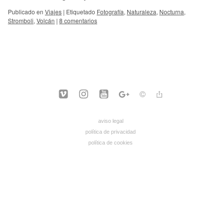
Publicado en
Viajes
|
Etiquetado
Fotografía
,
Naturaleza
,
Nocturna
,
Stromboli
,
Volcán
|
8 comentarios
aviso legal
política de privacidad
política de cookies