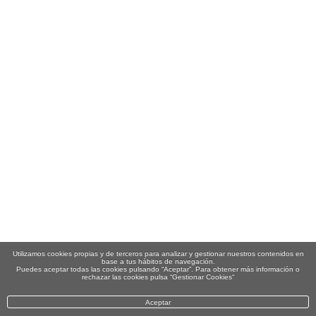
Utilizamos cookies propias y de terceros para analizar y gestionar nuestros contenidos en
base a tus hábitos de navegación.
Puedes aceptar todas las cookies pulsando “Aceptar”. Para obtener más información o
rechazar las cookies pulsa “Gestionar Cookies“
Aceptar