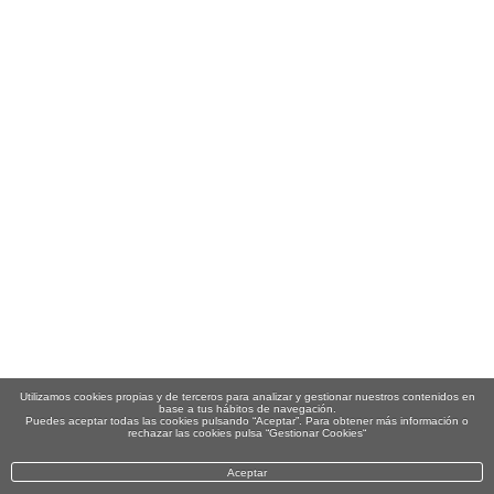
Utilizamos cookies propias y de terceros para analizar y gestionar nuestros contenidos en
base a tus hábitos de navegación.
Puedes aceptar todas las cookies pulsando “Aceptar”. Para obtener más información o
rechazar las cookies pulsa “Gestionar Cookies“
Aceptar