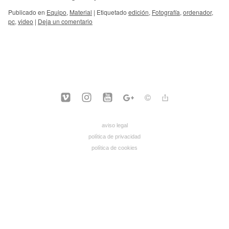
Publicado en
Equipo
,
Material
|
Etiquetado
edición
,
Fotografía
,
ordenador
,
pc
,
video
|
Deja un comentario
aviso legal
política de privacidad
política de cookies