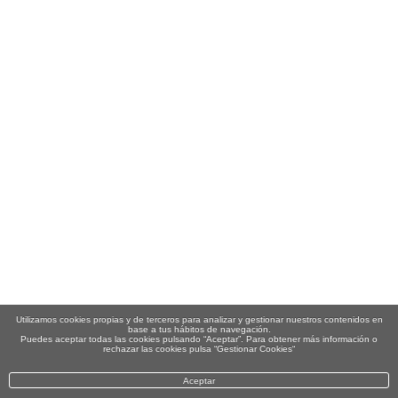
Utilizamos cookies propias y de terceros para analizar y gestionar nuestros contenidos en
base a tus hábitos de navegación.
Puedes aceptar todas las cookies pulsando “Aceptar”. Para obtener más información o
rechazar las cookies pulsa “Gestionar Cookies“
Aceptar