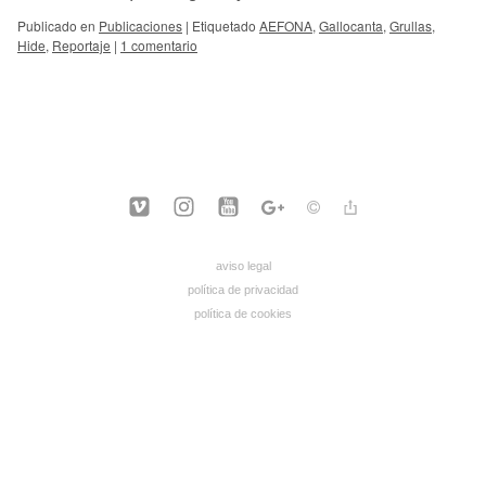
Publicado en
Publicaciones
|
Etiquetado
AEFONA
,
Gallocanta
,
Grullas
,
Hide
,
Reportaje
|
1 comentario
aviso legal
política de privacidad
política de cookies