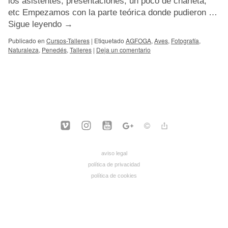
los asistentes, presentaciones, un poco de charleta,
etc Empezamos con la parte teórica donde pudieron …
Sigue leyendo
→
Publicado en
Cursos-Talleres
|
Etiquetado
AGFOGA
,
Aves
,
Fotografía
,
Naturaleza
,
Penedés
,
Talleres
|
Deja un comentario
aviso legal
política de privacidad
política de cookies