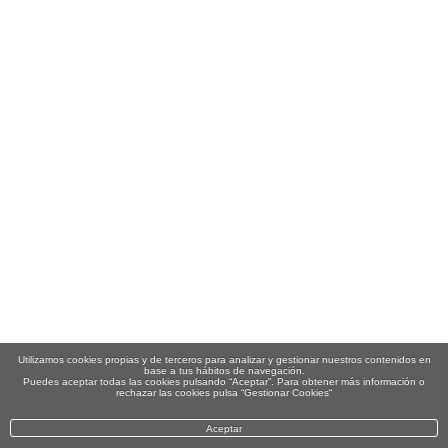
Utilizamos cookies propias y de terceros para analizar y gestionar nuestros contenidos en
base a tus hábitos de navegación.
Puedes aceptar todas las cookies pulsando “Aceptar”. Para obtener más información o
rechazar las cookies pulsa “Gestionar Cookies“
Aceptar