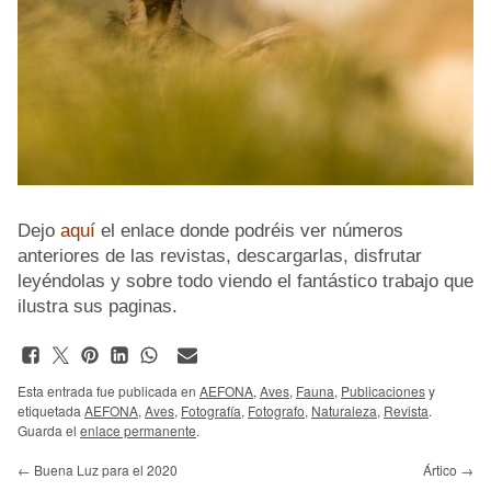
Dejo
aquí
el enlace donde podréis ver números
anteriores de las revistas, descargarlas, disfrutar
leyéndolas y sobre todo viendo el fantástico trabajo que
ilustra sus paginas.
Esta entrada fue publicada en
AEFONA
,
Aves
,
Fauna
,
Publicaciones
y
etiquetada
AEFONA
,
Aves
,
Fotografía
,
Fotografo
,
Naturaleza
,
Revista
.
Guarda el
enlace permanente
.
←
Buena Luz para el 2020
Ártico
→