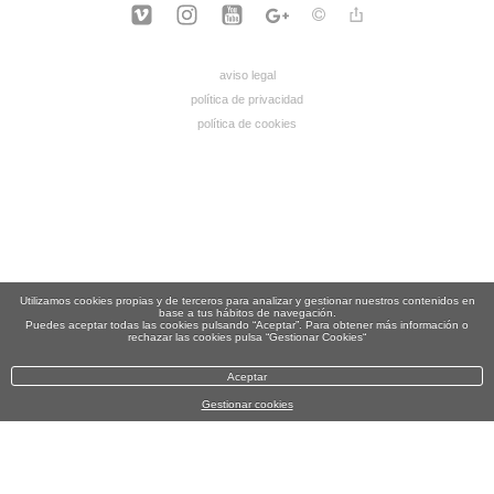
aviso legal
política de privacidad
política de cookies
Utilizamos cookies propias y de terceros para analizar y gestionar nuestros contenidos en
base a tus hábitos de navegación.
Puedes aceptar todas las cookies pulsando “Aceptar”. Para obtener más información o
rechazar las cookies pulsa “Gestionar Cookies“
Aceptar
Gestionar cookies