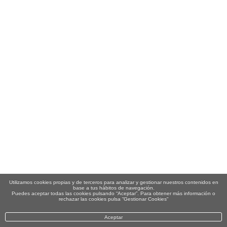
Utilizamos cookies propias y de terceros para analizar y gestionar nuestros contenidos en
base a tus hábitos de navegación.
Puedes aceptar todas las cookies pulsando “Aceptar”. Para obtener más información o
rechazar las cookies pulsa “Gestionar Cookies“
Aceptar