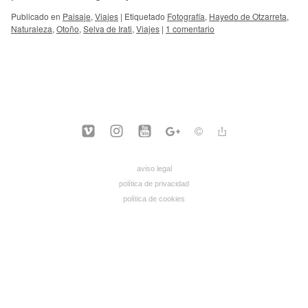
Publicado en
Paisaje
,
Viajes
|
Etiquetado
Fotografía
,
Hayedo de Otzarreta
,
Naturaleza
,
Otoño
,
Selva de Irati
,
Viajes
|
1 comentario
aviso legal
política de privacidad
política de cookies